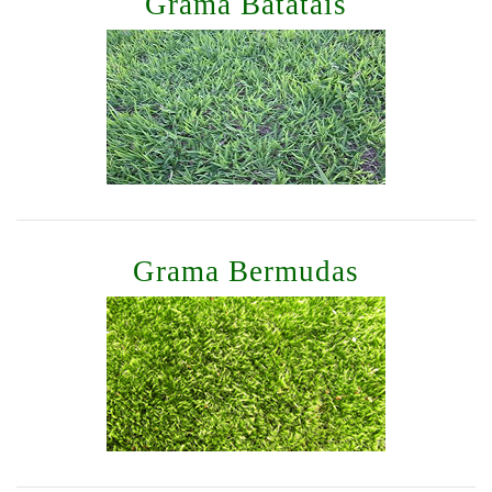
Grama Batatais
Grama Bermudas