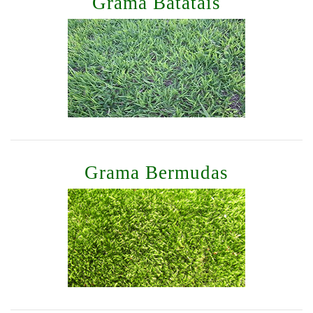
Grama Batatais
Grama Bermudas