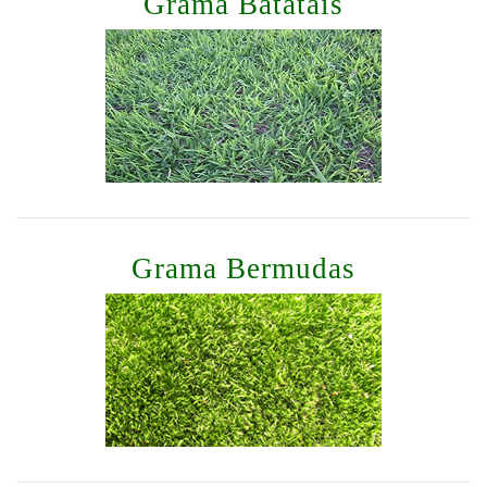
Grama Batatais
Grama Bermudas