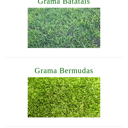
Grama Batatais
Grama Bermudas