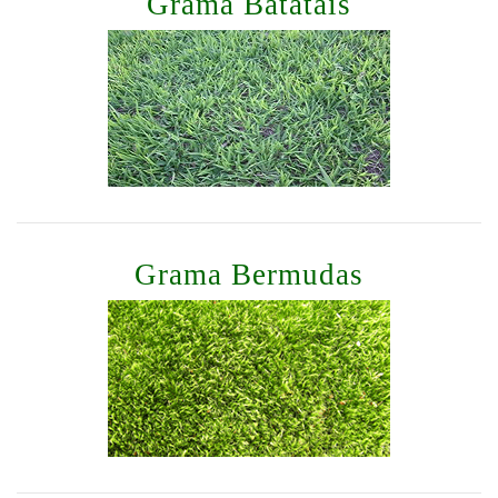
Grama Batatais
Grama Bermudas