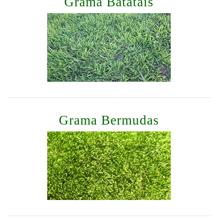
Grama Batatais
Grama Bermudas