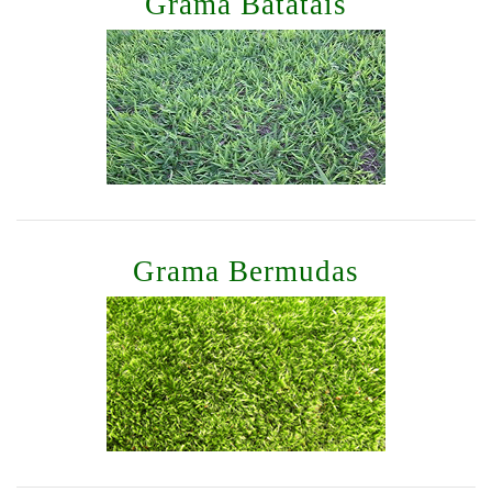
Grama Batatais
Grama Bermudas