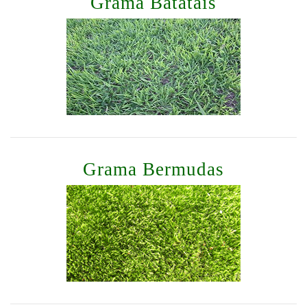
Grama Batatais
Grama Bermudas