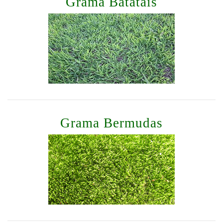
Grama Batatais
Grama Bermudas