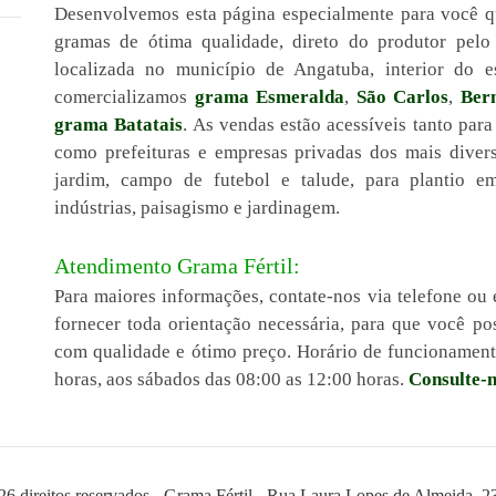
Desenvolvemos esta página especialmente para você q
gramas de ótima qualidade, direto do produtor pel
localizada no município de Angatuba, interior do 
comercializamos
grama Esmeralda
,
São Carlos
,
Ber
grama Batatais
. As vendas estão acessíveis tanto para
como prefeituras e empresas privadas dos mais diver
jardim, campo de futebol e talude, para plantio em 
indústrias, paisagismo e jardinagem.
Atendimento Grama Fértil:
Para maiores informações, contate-nos via telefone ou 
fornecer toda orientação necessária, para que você 
com qualidade e ótimo preço. Horário de funcionamento
horas, aos sábados das 08:00 as 12:00 horas.
Consulte-n
26 direitos reservados - Grama Fértil - Rua Laura Lopes de Almeida, 