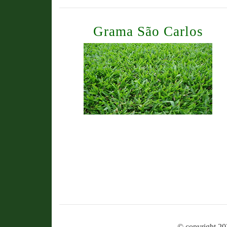
Grama São Carlos
© copyright 20