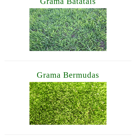
Grama Batatais
Grama Bermudas