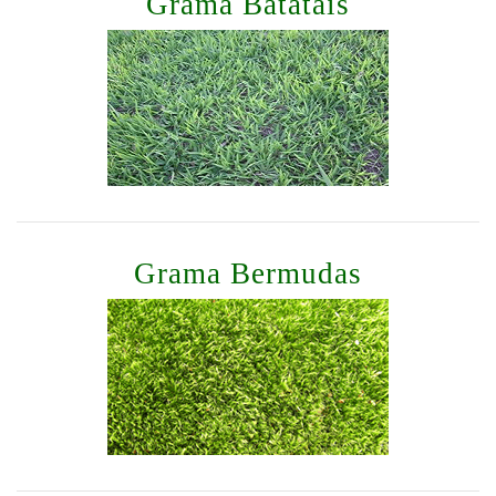
Grama Batatais
Grama Bermudas