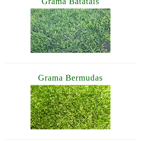
Grama Batatais
Grama Bermudas