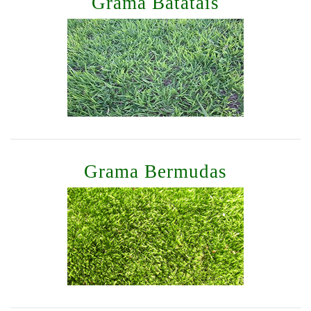
Grama Batatais
Grama Bermudas