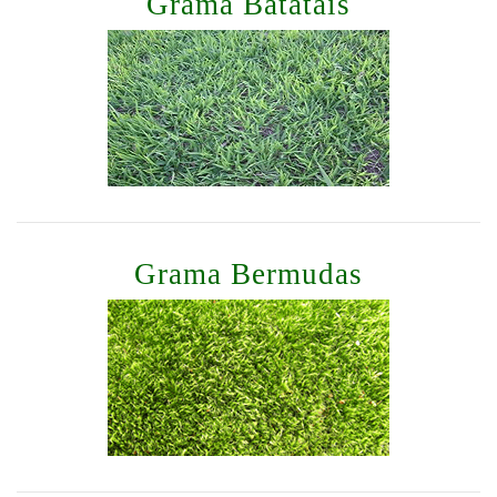
Grama Batatais
Grama Bermudas