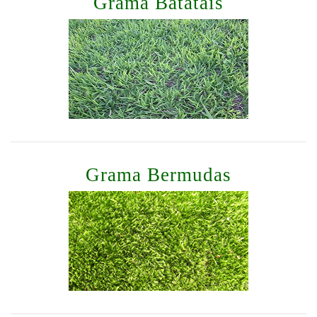
Grama Batatais
Grama Bermudas