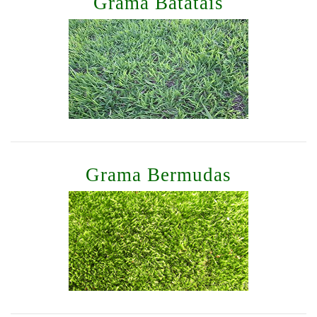
Grama Batatais
Grama Bermudas