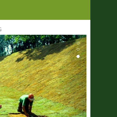
G
Next