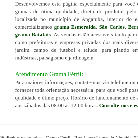
Desenvolvemos esta página especialmente para você 
gramas de ótima qualidade, direto do produtor pel
localizada no município de Angatuba, interior do 
comercializamos
grama Esmeralda
,
São Carlos
,
Ber
grama Batatais
. As vendas estão acessíveis tanto para
como prefeituras e empresas privadas dos mais diver
jardim, campo de futebol e talude, para plantio em 
indústrias, paisagismo e jardinagem.
Atendimento Grama Fértil:
Para maiores informações, contate-nos via telefone ou 
fornecer toda orientação necessária, para que você po
qualidade e ótimo preço. Horário de funcionamento de s
aos sábados das 08:00 as 12:00 horas.
Consulte-nos e e
26 direitos reservados - Grama Fértil - Rua Laura Lopes de Almeida, 