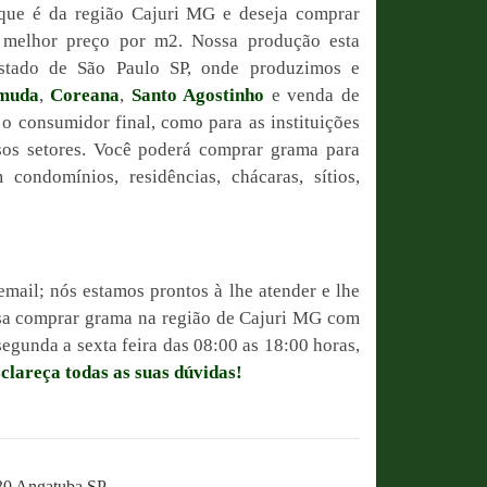
que é da região Cajuri MG e deseja comprar
o melhor preço por m2. Nossa produção esta
estado de São Paulo SP, onde produzimos e
muda
,
Coreana
,
Santo Agostinho
e venda de
 o consumidor final, como para as instituições
sos setores. Você poderá comprar grama para
condomínios, residências, chácaras, sítios,
email; nós estamos prontos à lhe atender e lhe
ssa comprar grama na região de Cajuri MG com
egunda a sexta feira das 08:00 as 18:00 horas,
sclareça todas as suas dúvidas!
230 Angatuba SP