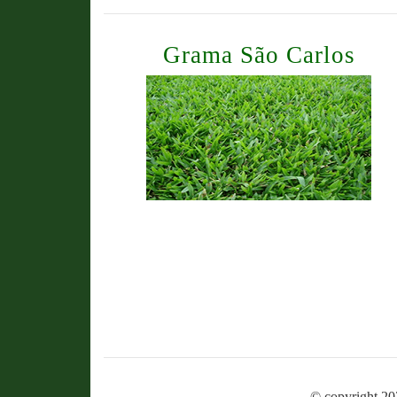
Grama São Carlos
© copyright 20