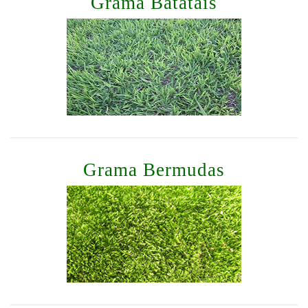
Grama Batatais
Grama Bermudas