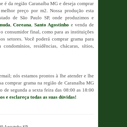
ue é da região Caranaíba MG e deseja comprar
o melhor preço por m2. Nossa produção esta
estado de São Paulo SP, onde produzimos e
muda
,
Coreana
,
Santo Agostinho
e venda de
 o consumidor final, como para as instituições
sos setores. Você poderá comprar grama para
condomínios, residências, chácaras, sítios,
email; nós estamos prontos à lhe atender e lhe
ossa comprar grama na região de Caranaíba MG
 de segunda a sexta feira das 08:00 as 18:00
os e esclareça todas as suas dúvidas!
230 Angatuba SP