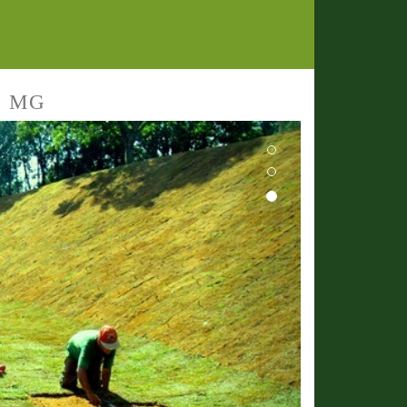
a MG
Next