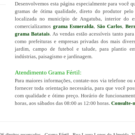
Desenvolvemos esta página especialmente para você q
gramas de ótima qualidade, direto do produtor pel
localizada no município de Angatuba, interior do 
comercializamos
grama Esmeralda
,
São Carlos
,
Ber
grama Batatais
. As vendas estão acessíveis tanto para
como prefeituras e empresas privadas dos mais diver
jardim, campo de futebol e talude, para plantio em 
indústrias, paisagismo e jardinagem.
Atendimento Grama Fértil:
Para maiores informações, contate-nos via telefone ou 
fornecer toda orientação necessária, para que você p
com qualidade e ótimo preço. Horário de funcionamento
horas, aos sábados das 08:00 as 12:00 horas.
Consulte-n
26 direitos reservados - Grama Fértil - Rua Laura Lopes de Almeida, 