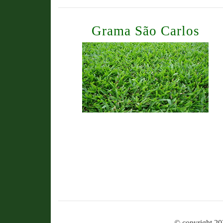
Grama São Carlos
© copyright 20