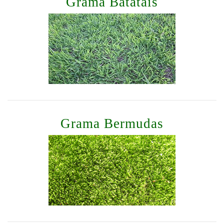
Grama Batatais
Grama Bermudas