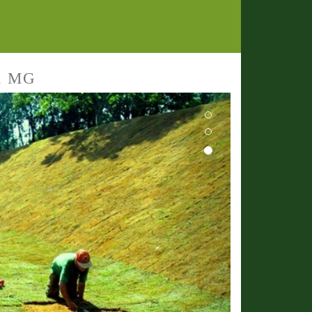
a MG
Next