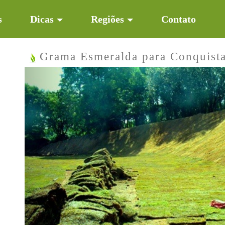
s
Dicas
Regiões
Contato
Grama Esmeralda para Conquist
Previous