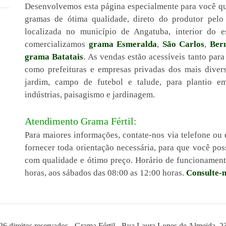
Desenvolvemos esta página especialmente para você q
gramas de ótima qualidade, direto do produtor pel
localizada no município de Angatuba, interior do 
comercializamos
grama Esmeralda
,
São Carlos
,
Ber
grama Batatais
. As vendas estão acessíveis tanto para
como prefeituras e empresas privadas dos mais diver
jardim, campo de futebol e talude, para plantio em 
indústrias, paisagismo e jardinagem.
Atendimento Grama Fértil:
Para maiores informações, contate-nos via telefone ou 
fornecer toda orientação necessária, para que você p
com qualidade e ótimo preço. Horário de funcionamento
horas, aos sábados das 08:00 as 12:00 horas.
Consulte-n
26 direitos reservados - Grama Fértil - Rua Laura Lopes de Almeida, 