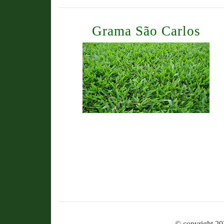
Grama São Carlos
© copyright 20