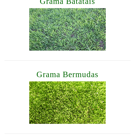
Grama Batatais
Grama Bermudas