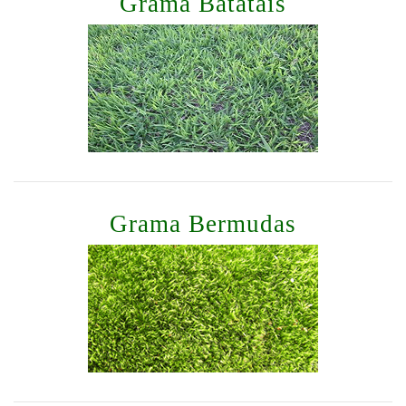
Grama Batatais
Grama Bermudas