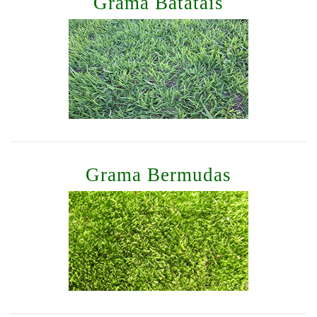
Grama Batatais
Grama Bermudas