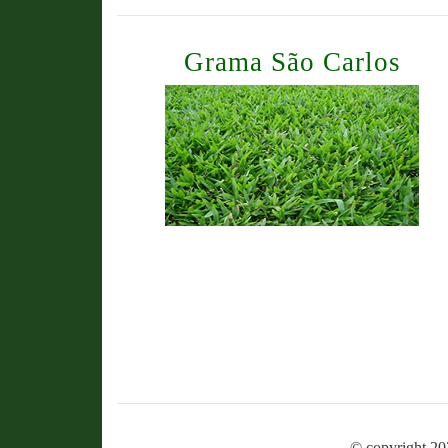
Grama São Carlos
© copyright 20