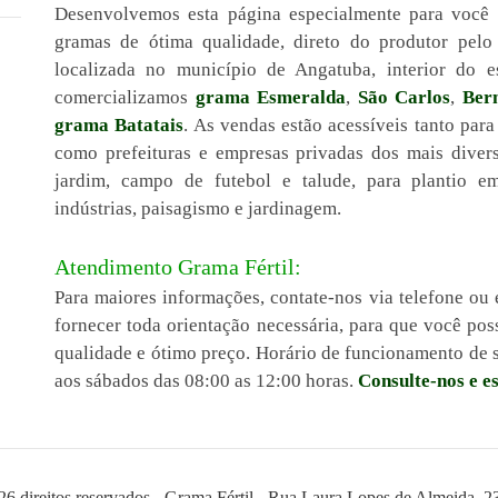
Desenvolvemos esta página especialmente para você
gramas de ótima qualidade, direto do produtor pel
localizada no município de Angatuba, interior do 
comercializamos
grama Esmeralda
,
São Carlos
,
Ber
grama Batatais
. As vendas estão acessíveis tanto para
como prefeituras e empresas privadas dos mais diver
jardim, campo de futebol e talude, para plantio em 
indústrias, paisagismo e jardinagem.
Atendimento Grama Fértil:
Para maiores informações, contate-nos via telefone ou 
fornecer toda orientação necessária, para que você 
qualidade e ótimo preço. Horário de funcionamento de s
aos sábados das 08:00 as 12:00 horas.
Consulte-nos e e
26 direitos reservados - Grama Fértil - Rua Laura Lopes de Almeida, 