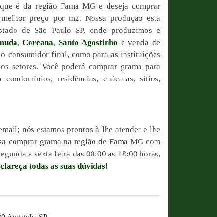
 que é da região Fama MG e deseja comprar
o melhor preço por m2. Nossa produção esta
estado de São Paulo SP, onde produzimos e
muda
,
Coreana
,
Santo Agostinho
e venda de
 o consumidor final, como para as instituições
sos setores. Você poderá comprar grama para
condomínios, residências, chácaras, sítios,
email; nós estamos prontos à lhe atender e lhe
possa comprar grama na região de Fama MG com
egunda a sexta feira das 08:00 as 18:00 horas,
sclareça todas as suas dúvidas!
230 Angatuba SP