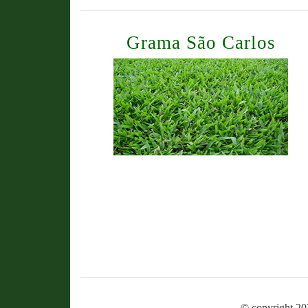
Grama São Carlos
© copyright 20