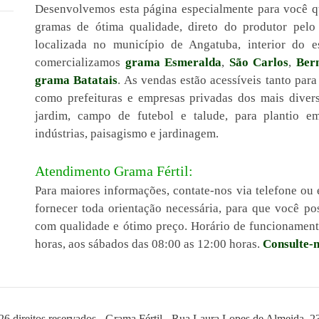
Desenvolvemos esta página especialmente para você q
gramas de ótima qualidade, direto do produtor pel
localizada no município de Angatuba, interior do 
comercializamos
grama Esmeralda
,
São Carlos
,
Ber
grama Batatais
. As vendas estão acessíveis tanto para
como prefeituras e empresas privadas dos mais diver
jardim, campo de futebol e talude, para plantio em 
indústrias, paisagismo e jardinagem.
Atendimento Grama Fértil:
Para maiores informações, contate-nos via telefone ou 
fornecer toda orientação necessária, para que você 
com qualidade e ótimo preço. Horário de funcionamento
horas, aos sábados das 08:00 as 12:00 horas.
Consulte-n
26 direitos reservados - Grama Fértil - Rua Laura Lopes de Almeida, 