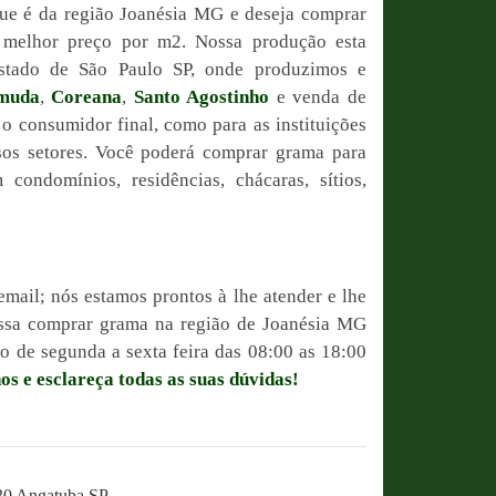
ue é da região Joanésia MG e deseja comprar
o melhor preço por m2. Nossa produção esta
estado de São Paulo SP, onde produzimos e
muda
,
Coreana
,
Santo Agostinho
e venda de
 o consumidor final, como para as instituições
sos setores. Você poderá comprar grama para
condomínios, residências, chácaras, sítios,
email; nós estamos prontos à lhe atender e lhe
possa comprar grama na região de Joanésia MG
 de segunda a sexta feira das 08:00 as 18:00
os e esclareça todas as suas dúvidas!
230 Angatuba SP