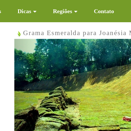
s
Dicas
Regiões
Contato
Grama Esmeralda para Joanésia
Previous