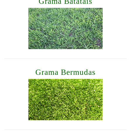
Grama Batatais
Grama Bermudas