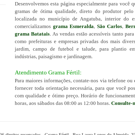
Desenvolvemos esta página especialmente para você q
gramas de ótima qualidade, direto do produtor pel
localizada no município de Angatuba, interior do 
comercializamos
grama Esmeralda
,
São Carlos
,
Ber
grama Batatais
. As vendas estão acessíveis tanto para
como prefeituras e empresas privadas dos mais diver
jardim, campo de futebol e talude, para plantio em 
indústrias, paisagismo e jardinagem.
Atendimento Grama Fértil:
Para maiores informações, contate-nos via telefone ou 
fornecer toda orientação necessária, para que você 
com qualidade e ótimo preço. Horário de funcionamento
horas, aos sábados das 08:00 as 12:00 horas.
Consulte-n
26 direitos reservados - Grama Fértil - Rua Laura Lopes de Almeida, 