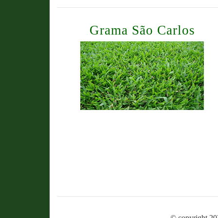
Grama São Carlos
© copyright 20