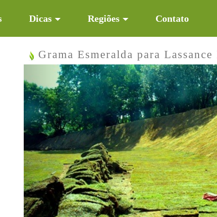
s
Dicas
Regiões
Contato
Grama Esmeralda para Lassanc
Previous