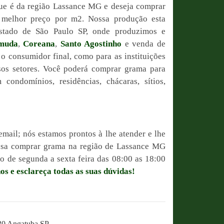
ue é da região Lassance MG e deseja comprar
o melhor preço por m2. Nossa produção esta
estado de São Paulo SP, onde produzimos e
muda
,
Coreana
,
Santo Agostinho
e venda de
 o consumidor final, como para as instituições
sos setores. Você poderá comprar grama para
condomínios, residências, chácaras, sítios,
email; nós estamos prontos à lhe atender e lhe
possa comprar grama na região de Lassance MG
 de segunda a sexta feira das 08:00 as 18:00
os e esclareça todas as suas dúvidas!
230 Angatuba SP