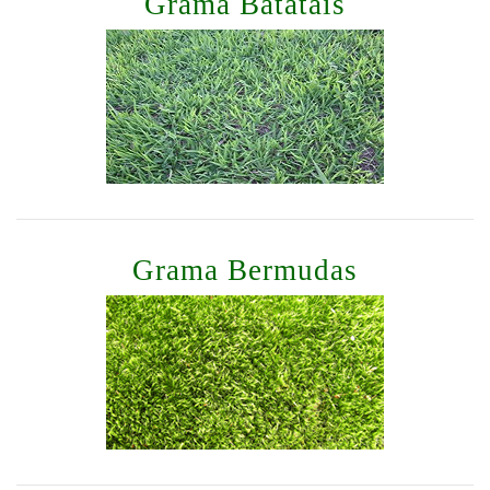
Grama Batatais
Grama Bermudas