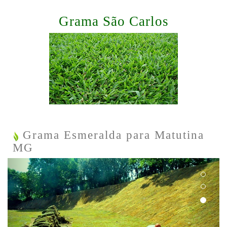
Grama São Carlos
Grama Esmeralda para Matutina
MG
Previous
Next