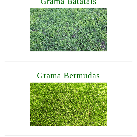
Grama Batatais
Grama Bermudas