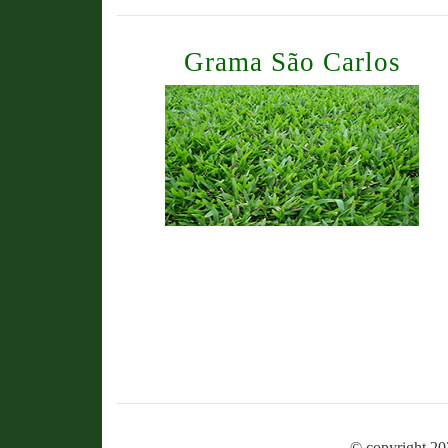
Grama São Carlos
© copyright 20