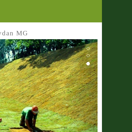
aydan MG
Next