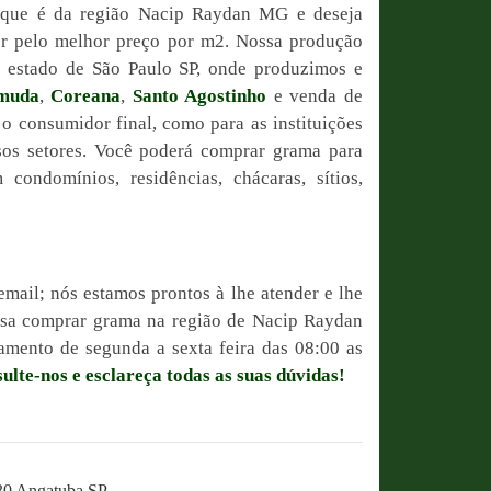
 que é da região Nacip Raydan MG e deseja
or pelo melhor preço por m2. Nossa produção
do estado de São Paulo SP, onde produzimos e
muda
,
Coreana
,
Santo Agostinho
e venda de
 o consumidor final, como para as instituições
sos setores. Você poderá comprar grama para
condomínios, residências, chácaras, sítios,
email; nós estamos prontos à lhe atender e lhe
ossa comprar grama na região de Nacip Raydan
mento de segunda a sexta feira das 08:00 as
ulte-nos e esclareça todas as suas dúvidas!
230 Angatuba SP