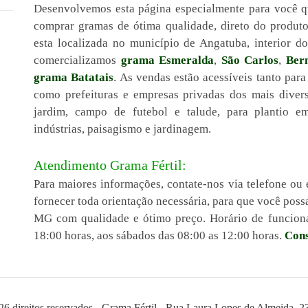
Desenvolvemos esta página especialmente para você q
comprar gramas de ótima qualidade, direto do produt
esta localizada no município de Angatuba, interior 
comercializamos
grama Esmeralda
,
São Carlos
,
Ber
grama Batatais
. As vendas estão acessíveis tanto para
como prefeituras e empresas privadas dos mais diver
jardim, campo de futebol e talude, para plantio em 
indústrias, paisagismo e jardinagem.
Atendimento Grama Fértil:
Para maiores informações, contate-nos via telefone ou 
fornecer toda orientação necessária, para que você pos
MG com qualidade e ótimo preço. Horário de funciona
18:00 horas, aos sábados das 08:00 as 12:00 horas.
Cons
26 direitos reservados - Grama Fértil - Rua Laura Lopes de Almeida, 