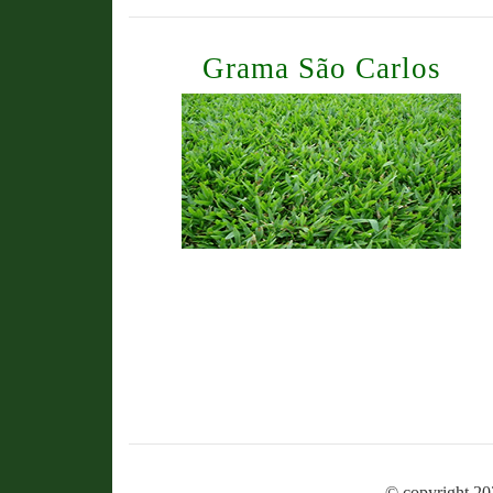
Grama São Carlos
© copyright 20