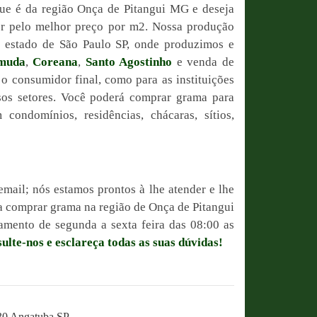
ue é da região Onça de Pitangui MG e deseja
or pelo melhor preço por m2. Nossa produção
do estado de São Paulo SP, onde produzimos e
muda
,
Coreana
,
Santo Agostinho
e venda de
 o consumidor final, como para as instituições
sos setores. Você poderá comprar grama para
condomínios, residências, chácaras, sítios,
email; nós estamos prontos à lhe atender e lhe
sa comprar grama na região de Onça de Pitangui
mento de segunda a sexta feira das 08:00 as
ulte-nos e esclareça todas as suas dúvidas!
230 Angatuba SP