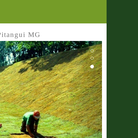
Pitangui MG
Next