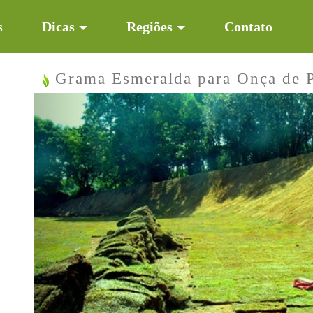
s
Dicas
Regiões
Contato
Grama Esmeralda para Onça de 
Previous