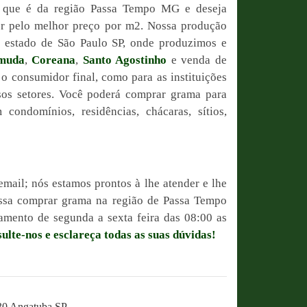
ê que é da região Passa Tempo MG e deseja
or pelo melhor preço por m2. Nossa produção
do estado de São Paulo SP, onde produzimos e
muda
,
Coreana
,
Santo Agostinho
e venda de
 o consumidor final, como para as instituições
sos setores. Você poderá comprar grama para
condomínios, residências, chácaras, sítios,
email; nós estamos prontos à lhe atender e lhe
possa comprar grama na região de Passa Tempo
mento de segunda a sexta feira das 08:00 as
ulte-nos e esclareça todas as suas dúvidas!
230 Angatuba SP