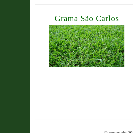
Grama São Carlos
© copyright 20