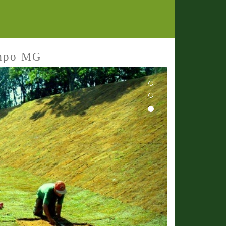
empo MG
Next