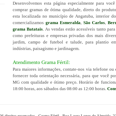
Desenvolvemos esta página especialmente para voc
comprar gramas de ótima qualidade, direto do produt
esta localizada no município de Angatuba, interior 
comercializamos
grama Esmeralda
,
São Carlos
,
Ber
grama Batatais
. As vendas estão acessíveis tanto para
como prefeituras e empresas privadas dos mais diver
jardim, campo de futebol e talude, para plantio em 
indústrias, paisagismo e jardinagem.
Atendimento Grama Fértil:
Para maiores informações, contate-nos via telefone ou 
fornecer toda orientação necessária, para que você 
MG com qualidade e ótimo preço. Horário de funciona
18:00 horas, aos sábados das 08:00 as 12:00 horas.
Cons
26 direitos reservados - Grama Fértil - Rua Laura Lopes de Almeida, 