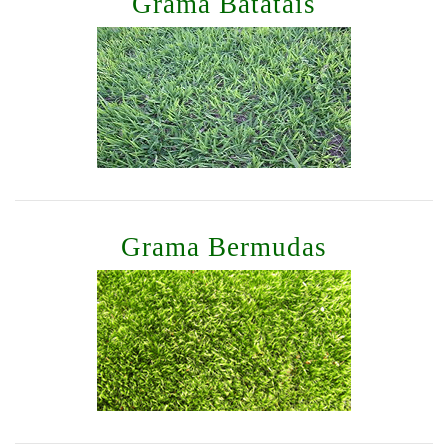
Grama Batatais
Grama Bermudas