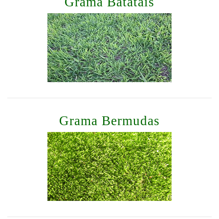
Grama Batatais
Grama Bermudas