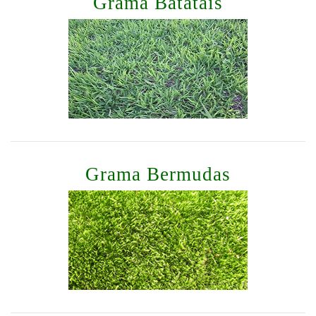
Grama Batatais
Grama Bermudas