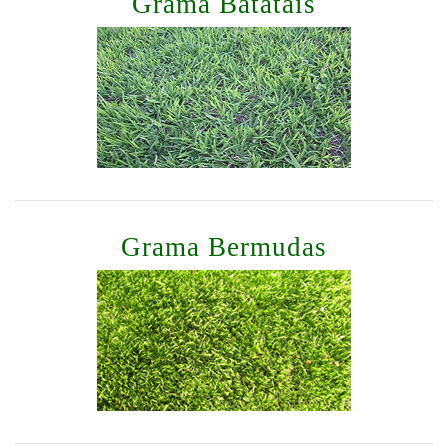
Grama Batatais
Grama Bermudas