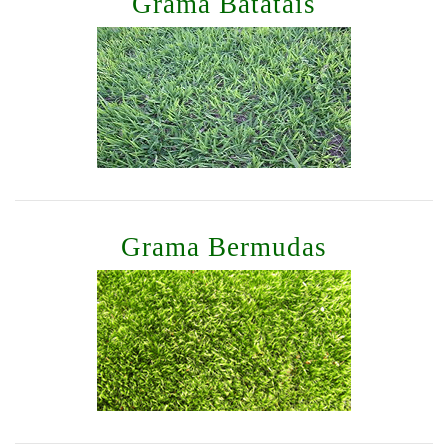
Grama Batatais
Grama Bermudas