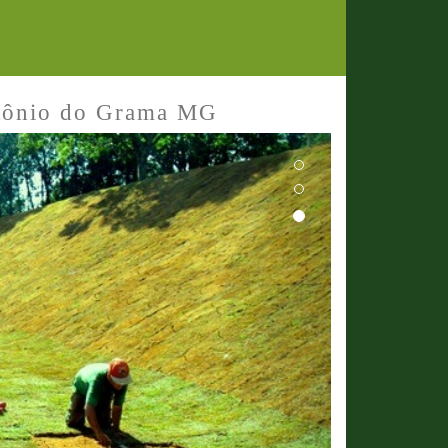
tônio do Grama MG
Next