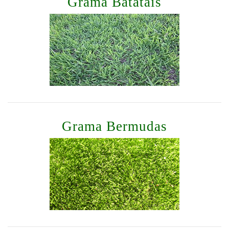
Grama Batatais
Grama Bermudas