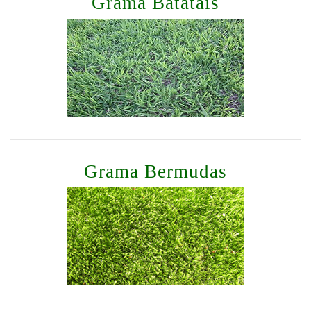
Grama Batatais
Grama Bermudas