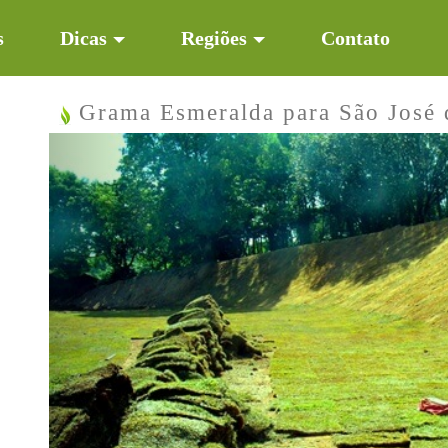
s
Dicas
Regiões
Contato
Grama Esmeralda para São José
Previous