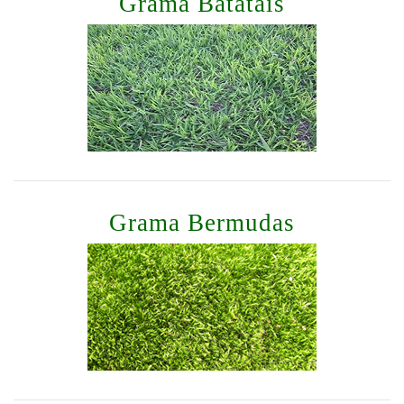
Grama Batatais
Grama Bermudas