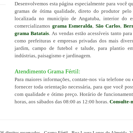
Desenvolvemos esta página especialmente para você qu
gramas de ótima qualidade, direto do produtor pel
localizada no município de Angatuba, interior do 
comercializamos
grama Esmeralda
,
São Carlos
,
Ber
grama Batatais
. As vendas estão acessíveis tanto para
como prefeituras e empresas privadas dos mais diver
jardim, campo de futebol e talude, para plantio em 
indústrias, paisagismo e jardinagem.
Atendimento Grama Fértil:
Para maiores informações, contate-nos via telefone ou 
fornecer toda orientação necessária, para que você po
com qualidade e ótimo preço. Horário de funcionamento
horas, aos sábados das 08:00 as 12:00 horas.
Consulte-n
26 direitos reservados - Grama Fértil - Rua Laura Lopes de Almeida, 