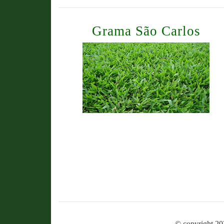
Grama São Carlos
© copyright 20