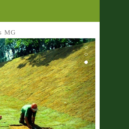
es MG
Next