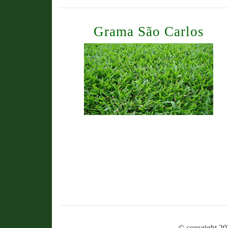
Grama São Carlos
© copyright 20