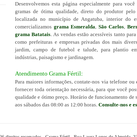
Desenvolvemos esta página especialmente para você
gramas de ótima qualidade, direto do produtor pel
localizada no município de Angatuba, interior do 
comercializamos
grama Esmeralda
,
São Carlos
,
Ber
grama Batatais
. As vendas estão acessíveis tanto para
como prefeituras e empresas privadas dos mais diver
jardim, campo de futebol e talude, para plantio em 
indústrias, paisagismo e jardinagem.
Atendimento Grama Fértil:
Para maiores informações, contate-nos via telefone ou 
fornecer toda orientação necessária, para que você p
qualidade e ótimo preço. Horário de funcionamento de s
aos sábados das 08:00 as 12:00 horas.
Consulte-nos e e
26 direitos reservados - Grama Fértil - Rua Laura Lopes de Almeida, 