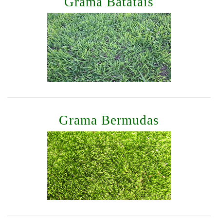
Grama Batatais
Grama Bermudas